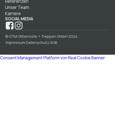
Referenzen
Unser Team
Karriere
SOCIAL MEDIA
© GTM Gitterroste + Treppen GmbH 2024
Impressum
Datenschutz
AGB
·
·
·
Consent Management Platform von Real Cookie Banner